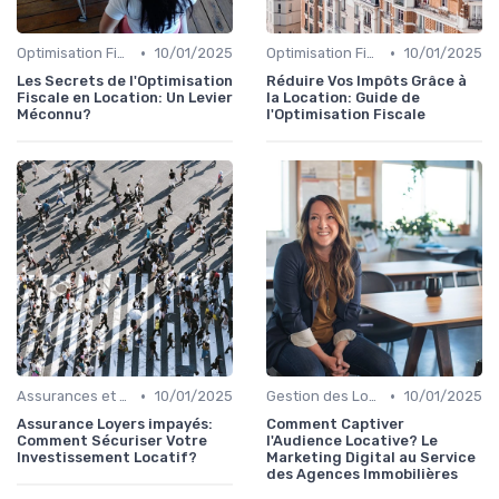
•
•
Optimisation Fiscale en Location
10/01/2025
Optimisation Fiscale en Location
10/01/2025
Les Secrets de l'Optimisation
Réduire Vos Impôts Grâce à
Fiscale en Location: Un Levier
la Location: Guide de
Méconnu?
l'Optimisation Fiscale
•
•
Assurances et Garanties Locatives
10/01/2025
Gestion des Locations Courtes Durées
10/01/2025
Assurance Loyers impayés:
Comment Captiver
Comment Sécuriser Votre
l'Audience Locative? Le
Investissement Locatif?
Marketing Digital au Service
des Agences Immobilières