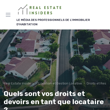
Panneau de gestion des cookies
LE MÉDIA DES PROFESSIONNELS DE L'IMMOBILIER
D'HABITATION
Real Estate Insiders
Location et Gestion Locative
Droits et Respo
Quels sont vos droits et
devoirs en tant que locataire
?