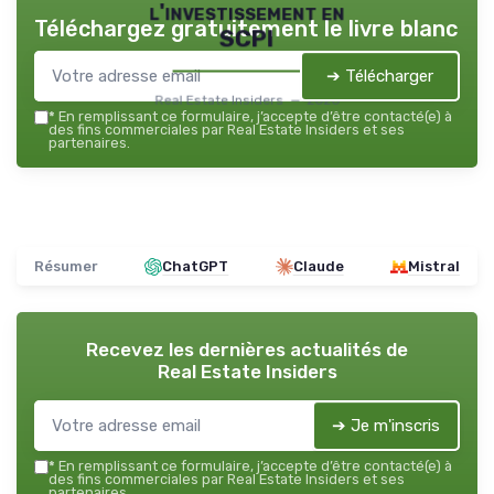
l'investissement en
Téléchargez gratuitement le livre blanc
SCPI
➔ Télécharger
Real Estate Insiders — 2026
*
En remplissant ce formulaire, j’accepte d’être contacté(e) à
des fins commerciales par Real Estate Insiders et ses
partenaires.
Résumer
ChatGPT
Claude
Mistral
Recevez les dernières actualités de
Real Estate Insiders
➔ Je m'inscris
*
En remplissant ce formulaire, j’accepte d’être contacté(e) à
des fins commerciales par Real Estate Insiders et ses
partenaires.