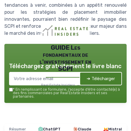
tendances à venir, combinées à un appétit renouvelé
pour les stratégies de placement immobilier
innovantes, pourraient bien redéfinir le paysage des
SCPI et renforcer encore leur rôle d’acteur majeur dans
le marché des investissements immobiliers.
GUIDE Les
fondamentaux de
l'investissement en
Téléchargez gratuitement le livre blanc
SCPI
➔ Télécharger
Real Estate Insiders — 2026
*
En remplissant ce formulaire, j’accepte d’être contacté(e) à
des fins commerciales par Real Estate Insiders et ses
partenaires.
Résumer
ChatGPT
Claude
Mistral