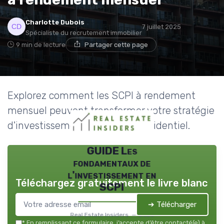
Charlotte Dubois
7 juillet 2025
Spécialiste du recrutement immobilier
9 min de lecture
Partager cette page
Explorez comment les SCPI à rendement
mensuel peuvent transformer votre stratégie
d'investissement immobilier résidentiel.
GUIDE Les
fondamentaux de
l'investissement en
Téléchargez gratuitement le livre blanc
SCPI
➔ Télécharger
Real Estate Insiders — 2026
*
En remplissant ce formulaire, j’accepte d’être contacté(e) à