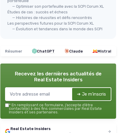
portefeuille
— Optimiser son portefeuille avec la SCPI Corum XL
Études de cas : succès et échecs
— Histoires de réussites et défis rencontrés
Les perspectives futures pour la SCPI Corum XL
— Évolution et tendances dans le monde des SCPI
Résumer
ChatGPT
Claude
Mistral
Recevez les dernières actualités de
Real Estate Insiders
➔ Je m'inscris
*
En remplissant ce formulaire, j’accepte d’être
contacté(e) à des fins commerciales par Real Estate
Insiders et ses partenaires.
Real Estate Insiders