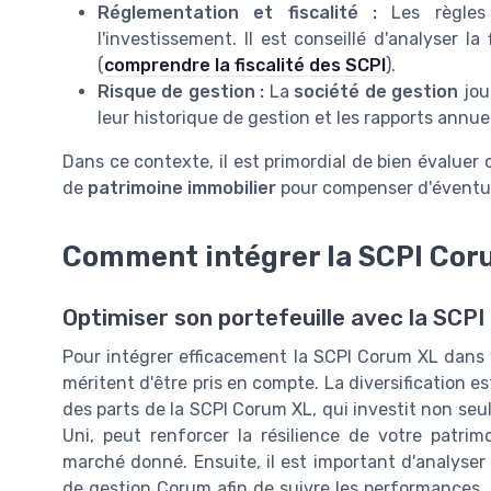
Réglementation et fiscalité :
Les règles 
l'investissement. Il est conseillé d'analyser l
(
comprendre la fiscalité des SCPI
).
Risque de gestion :
La
société de gestion
joue
leur historique de gestion et les rapports annu
Dans ce contexte, il est primordial de bien évaluer 
de
patrimoine immobilier
pour compenser d'éventuel
Comment intégrer la SCPI Coru
Optimiser son portefeuille avec la SCP
Pour intégrer efficacement la SCPI Corum XL dans v
méritent d'être pris en compte. La diversification es
des parts de la SCPI Corum XL, qui investit non s
Uni, peut renforcer la résilience de votre patrim
marché donné. Ensuite, il est important d'analyser l
de gestion Corum afin de suivre les performances, l