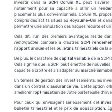
Investir dans la
SCPI Corum XL
peut s'avérer ê
notamment pour sa capacité à offrir un
rendem
placements plus conventionnels, Corum XL propose
compris des actifs situés au
Royaume-Uni
et dans
permettre une annulation des risques réduite et un
Cela dit, l'un des premiers avantages réside da
remarquable
comparé à d'autres
SCPI rendemen
rapport annuel
et les
bulletins trimestriels
de la s
De plus, le caractère de
capital variable
de la SCPI 
Cela signifie que la SCPI peut émettre de nouvelles
capacité à croître et à s'adapter au
marché immobil
En termes de gestion des investissements, les inve
dans un contrat d'
assurance vie
. Cette option of
améliorer l'
optimisation
de votre portefeuille d'inv
Pour ceux qui envisagent sérieusement cet
inve
bulletin trimestriel
et le
prix de souscription
. É