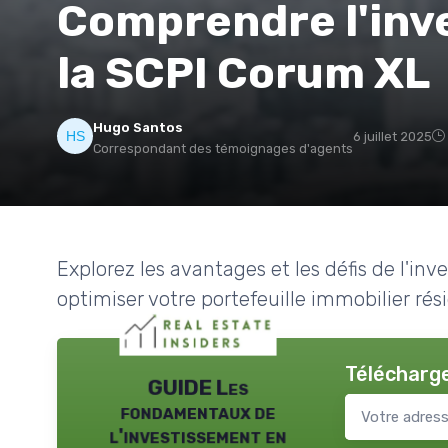
Comprendre l'inv
la SCPI Corum XL
Hugo Santos
6 juillet 2025
Correspondant des témoignages d'agents
Explorez les avantages et les défis de l'i
optimiser votre portefeuille immobilier rési
Télécharge
GUIDE Les
fondamentaux de
l'investissement en