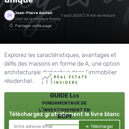
Jean-Pierre Auclair
7 août 2025
8 min de lecture
Chef de la rubrique Emploi
Partager cette page
Explorez les caractéristiques, avantages et
défis des maisons en forme de A, une option
architecturale distinctive dans l'immobilier
résidentiel.
GUIDE Les
fondamentaux de
l'investissement en
Téléchargez gratuitement le livre blanc
SCPI
➔ Télécharger