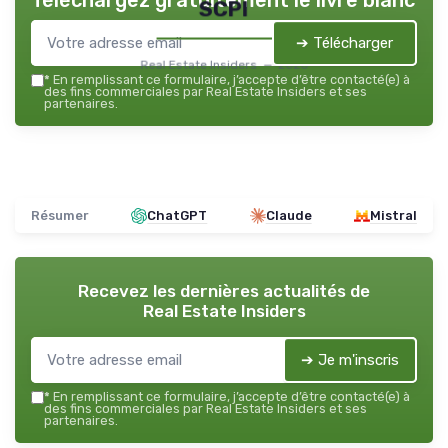
Téléchargez gratuitement le livre blanc
SCPI
➔ Télécharger
Real Estate Insiders — 2026
*
En remplissant ce formulaire, j’accepte d’être contacté(e) à
des fins commerciales par Real Estate Insiders et ses
partenaires.
Résumer
ChatGPT
Claude
Mistral
Recevez les dernières actualités de
Real Estate Insiders
➔ Je m'inscris
*
En remplissant ce formulaire, j’accepte d’être contacté(e) à
des fins commerciales par Real Estate Insiders et ses
partenaires.