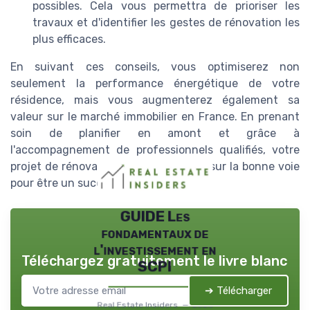
possibles. Cela vous permettra de prioriser les
travaux et d'identifier les gestes de rénovation les
plus efficaces.
En suivant ces conseils, vous optimiserez non
seulement la performance énergétique de votre
résidence, mais vous augmenterez également sa
valeur sur le marché immobilier en France. En prenant
soin de planifier en amont et grâce à
l'accompagnement de professionnels qualifiés, votre
projet de rénovation énergétique est sur la bonne voie
pour être un succès.
GUIDE Les
fondamentaux de
l'investissement en
Téléchargez gratuitement le livre blanc
SCPI
➔ Télécharger
Real Estate Insiders — 2026