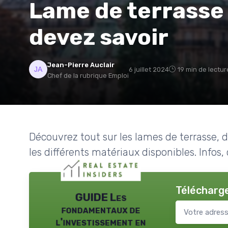
Lame de terrasse 
devez savoir
Jean-Pierre Auclair
6 juillet 2024
19 min de lectur
Chef de la rubrique Emploi
Découvrez tout sur les lames de terrasse, de
les différents matériaux disponibles. Infos, 
Télécharge
GUIDE Les
fondamentaux de
l'investissement en