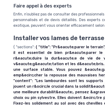
Faire appel à des experts
Enfin, n’oubliez pas de consulter des professionnel
personnalisés et de devis détaillés. Des experts
exotique, peuvent vous orienter efficacement selon
Installer vos lames de terrasse
{ "sections":
{ "title": "Pr&eacute;parer le terrain
il est essentiel de bien pr&eacute;parer le
r&eacute;duire la dur&eacute;e de vie de 
v&eacute;g&eacute;tation et les d&eacute;bris. 
une surface stable. Vous pouvez &eacute;ga
emp&ecirc;cher la repousse des mauvaises herbes
"content": "Les lambourdes sont les supports 
jouent un r&ocirc;le crucial dans la solidit&eacut
une meilleure durabilit&eacute;, pensez &agrav
choix ou pin sylvestre. Elles doivent &ecirc;tr
Fixez-les solidement au sol avec des chevilles e