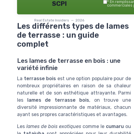
*
En remplissant
SCPI
commerciales p
Real Estate Insiders — 2026
Les différents types de lames
de terrasse : un guide
complet
Les lames de terrasse en bois : une
variété infinie
La
terrasse bois
est une option populaire pour de
nombreux propriétaires en raison de sa chaleur
naturelle et de son esthétique attrayante. Parmi
les
lames de terrasse bois
, on trouve une
diversité impressionnante de matériaux, chacun
ayant ses propres caractéristiques et avantages.
Les
lames de bois exotiques
comme le
cumaru
ou
le
tatajuba
sont appréciées pour leur durabilité