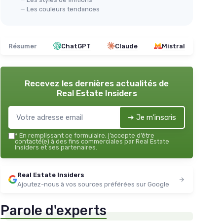
— Les couleurs tendances
Résumer
ChatGPT
Claude
Mistral
Recevez les dernières actualités de
Real Estate Insiders
➔ Je m'inscris
*
En remplissant ce formulaire, j’accepte d’être
contacté(e) à des fins commerciales par Real Estate
Insiders et ses partenaires.
Real Estate Insiders
Ajoutez-nous à vos sources préférées sur Google
Parole d'experts