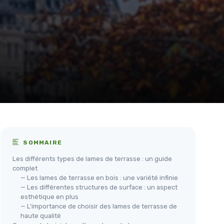
SOMMAIRE
Les différents types de lames de terrasse : un guide
complet
— Les lames de terrasse en bois : une variété infinie
— Les différentes structures de surface : un aspect
esthétique en plus
— L'importance de choisir des lames de terrasse de
haute qualité