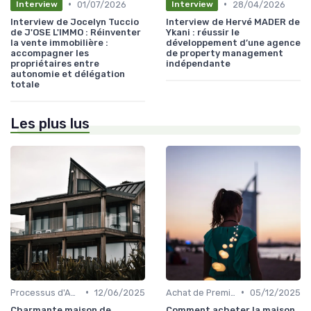
•
•
01/07/2026
28/04/2026
Interview
Interview
Interview de Jocelyn Tuccio
Interview de Hervé MADER de
de J'OSE L'IMMO : Réinventer
Ykani : réussir le
la vente immobilière :
développement d’une agence
accompagner les
de property management
propriétaires entre
indépendante
autonomie et délégation
totale
Les plus lus
•
•
Processus d'Achat Immobilier
12/06/2025
Achat de Première Maison
05/12/2025
Charmante maison de
Comment acheter la maison