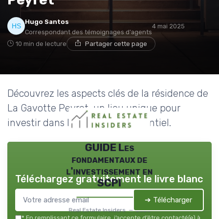
Hugo Santos
4 mai 2025
Correspondant des témoignages d'agents
10 min de lecture
Partager cette page
Découvrez les aspects clés de la résidence de
La Gavotte Peyret, un lieu unique pour
investir dans l'immobilier résidentiel.
GUIDE Les
fondamentaux de
l'investissement en
Téléchargez gratuitement le livre blanc
SCPI
➔ Télécharger
Real Estate Insiders — 2026
*
En remplissant ce formulaire, j’accepte d’être contacté(e) à