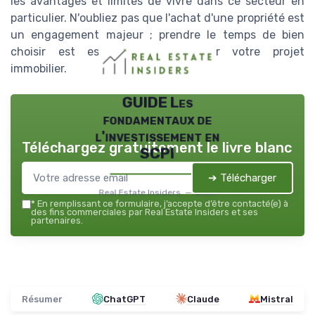
les avantages et limites de vivre dans ce secteur en
particulier. N'oubliez pas que l'achat d'une propriété est
un engagement majeur ; prendre le temps de bien
choisir est essentiel pour réussir votre projet
immobilier.
GUIDE Les
fondamentaux de
l'investissement en
Téléchargez gratuitement le livre blanc
SCPI
➔ Télécharger
Real Estate Insiders — 2026
*
En remplissant ce formulaire, j’accepte d’être contacté(e) à
des fins commerciales par Real Estate Insiders et ses
partenaires.
Résumer
ChatGPT
Claude
Mistral