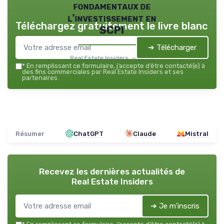
fondamentaux de
l'investissement en
Téléchargez gratuitement le livre blanc
SCPI
➔ Télécharger
Real Estate Insiders — 2026
*
En remplissant ce formulaire, j’accepte d’être contacté(e) à
des fins commerciales par Real Estate Insiders et ses
partenaires.
Résumer
ChatGPT
Claude
Mistral
Recevez les dernières actualités de
Real Estate Insiders
➔ Je m'inscris