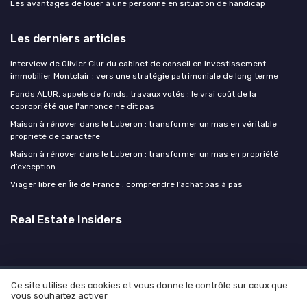
Les avantages de louer à une personne en situation de handicap
Les derniers articles
Interview de Olivier Clur du cabinet de conseil en investissement
immobilier Montclair : vers une stratégie patrimoniale de long terme
Fonds ALUR, appels de fonds, travaux votés : le vrai coût de la
copropriété que l'annonce ne dit pas
Maison à rénover dans le Luberon : transformer un mas en véritable
propriété de caractère
Maison à rénover dans le Luberon : transformer un mas en propriété
d’exception
Viager libre en Île de France : comprendre l’achat pas à pas
Real Estate Insiders
Ce site utilise des cookies et vous donne le contrôle sur ceux que
Mentions légales
Politique de confidentialité
Devis
vous souhaitez activer
Expert