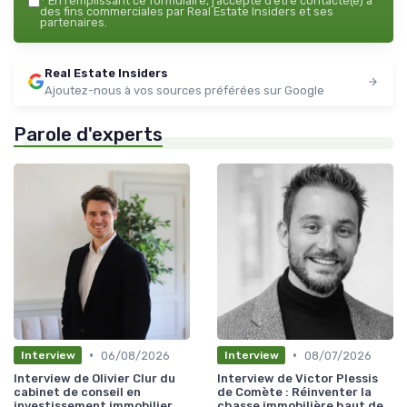
*
En remplissant ce formulaire, j’accepte d’être contacté(e) à
des fins commerciales par Real Estate Insiders et ses
partenaires.
Real Estate Insiders
Ajoutez-nous à vos sources préférées sur Google
Parole d'experts
•
•
06/08/2026
08/07/2026
Interview
Interview
Interview de Olivier Clur du
Interview de Victor Plessis
cabinet de conseil en
de Comète : Réinventer la
investissement immobilier
chasse immobilière haut de