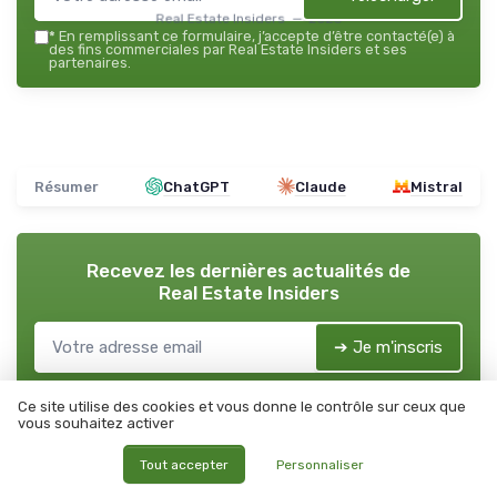
Real Estate Insiders — 2026
*
En remplissant ce formulaire, j’accepte d’être contacté(e) à
des fins commerciales par Real Estate Insiders et ses
partenaires.
Résumer
ChatGPT
Claude
Mistral
Recevez les dernières actualités de
Real Estate Insiders
➔ Je m'inscris
*
En remplissant ce formulaire, j’accepte d’être contacté(e) à
des fins commerciales par Real Estate Insiders et ses
Ce site utilise des cookies et vous donne le contrôle sur ceux que
partenaires.
vous souhaitez activer
Tout accepter
Personnaliser
Real Estate Insiders