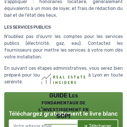
s'appliquer : honoraires locataire, généralement
équivalents à un mois de loyer, et frais de rédaction du
bail et de l'état des lieux.
LES SERVICES PUBLICS
N'oubliez pas d'ouvrir les comptes pour les services
publics (électricité, gaz, eau). Contactez les
fournisseurs pour mettre les services à votre nom dès
votre installation.
En suivant ces étapes administratives, vous serez bien
préparé pour louer votre appartement à Lyon en toute
sérénité.
GUIDE Les
fondamentaux de
l'investissement en
Téléchargez gratuitement le livre blanc
SCPI
➔ Télécharger