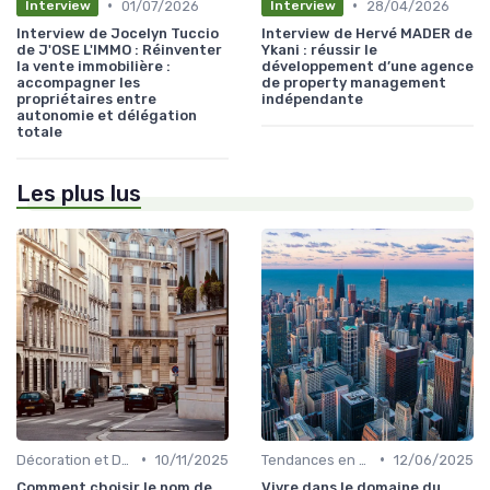
•
•
01/07/2026
28/04/2026
Interview
Interview
Interview de Jocelyn Tuccio
Interview de Hervé MADER de
de J'OSE L'IMMO : Réinventer
Ykani : réussir le
la vente immobilière :
développement d’une agence
accompagner les
de property management
propriétaires entre
indépendante
autonomie et délégation
totale
Les plus lus
•
•
Décoration et Design d'Intérieur
10/11/2025
Tendances en Aménagement Domestique
12/06/2025
Comment choisir le nom de
Vivre dans le domaine du