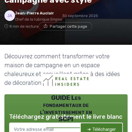
Jean-Pierre Auclair
30 septembre 2025
Chef de la rubrique Emploi
8 min de lecture
Partager cette page
Découvrez comment transformer votre
maison de campagne en un espace
chaleureux et accueillant grâce à des idées
de décoration inspirantes.
GUIDE Les
fondamentaux de
l'investissement en
Téléchargez gratuitement le livre blanc
SCPI
➔ Télécharger