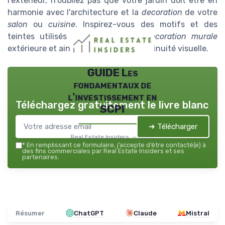
l'extérieur, n'oubliez pas que votre jardin doit être en
harmonie avec l'architecture et la
decoration
de votre
salon
ou
cuisine
. Inspirez-vous des motifs et des
teintes utilisés pour peaufiner la
decoration murale
extérieure et ainsi créer une belle continuité visuelle.
GUIDE Les
fondamentaux de
l'investissement en
Téléchargez gratuitement le livre blanc
SCPI
➔ Télécharger
Real Estate Insiders — 2026
*
En remplissant ce formulaire, j’accepte d’être contacté(e) à
des fins commerciales par Real Estate Insiders et ses
partenaires.
Résumer
ChatGPT
Claude
Mistral