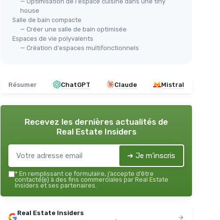
— Optimisation de l'espace cuisine dans une tiny
house
Salle de bain compacte
— Créer une salle de bain optimisée
Espaces de vie polyvalents
— Création d'espaces multifonctionnels
Résumer
ChatGPT
Claude
Mistral
Recevez les dernières actualités de
Real Estate Insiders
➔ Je m'inscris
*
En remplissant ce formulaire, j’accepte d’être
contacté(e) à des fins commerciales par Real Estate
Insiders et ses partenaires.
Real Estate Insiders