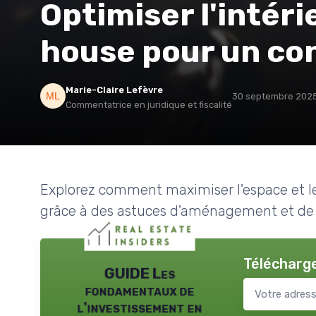
Optimiser l'intéri
house pour un co
Marie-Claire Lefèvre
30 septembre 202
Commentatrice en juridique et fiscalité
Explorez comment maximiser l'espace et le 
grâce à des astuces d'aménagement et de 
Télécharge
GUIDE Les
fondamentaux de
l'investissement en