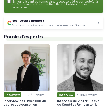
*
En remplissant ce formulaire, j’accepte d’être contacté(e) à
des fins commerciales par Real Estate Insiders et ses
partenaires.
Real Estate Insiders
Ajoutez-nous à vos sources préférées sur Google
Parole d'experts
•
•
06/08/2026
08/07/2026
Interview
Interview
Interview de Olivier Clur du
Interview de Victor Plessis
cabinet de conseil en
de Comète : Réinventer la