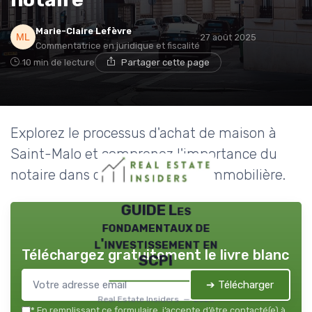
Marie-Claire Lefèvre
27 août 2025
Commentatrice en juridique et fiscalité
10 min de lecture
Partager cette page
Explorez le processus d'achat de maison à
Saint-Malo et comprenez l'importance du
notaire dans cette transaction immobilière.
GUIDE Les
fondamentaux de
l'investissement en
Téléchargez gratuitement le livre blanc
SCPI
➔ Télécharger
Real Estate Insiders — 2026
*
En remplissant ce formulaire, j’accepte d’être contacté(e) à