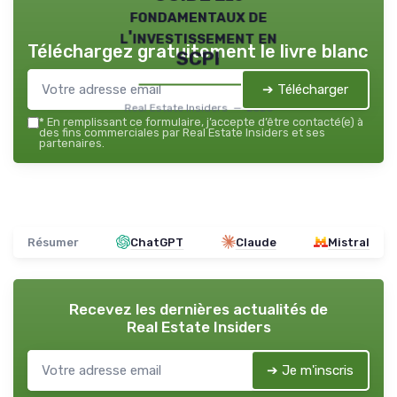
fondamentaux de
l'investissement en
Téléchargez gratuitement le livre blanc
SCPI
➔ Télécharger
Real Estate Insiders — 2026
*
En remplissant ce formulaire, j’accepte d’être contacté(e) à
des fins commerciales par Real Estate Insiders et ses
partenaires.
Résumer
ChatGPT
Claude
Mistral
Recevez les dernières actualités de
Real Estate Insiders
➔ Je m'inscris