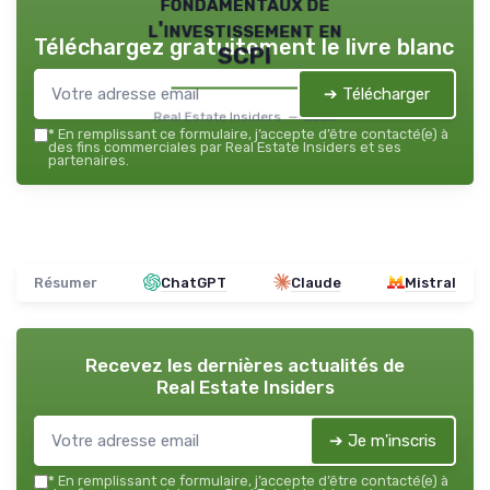
fondamentaux de
l'investissement en
Téléchargez gratuitement le livre blanc
SCPI
➔ Télécharger
Real Estate Insiders — 2026
*
En remplissant ce formulaire, j’accepte d’être contacté(e) à
des fins commerciales par Real Estate Insiders et ses
partenaires.
Résumer
ChatGPT
Claude
Mistral
Recevez les dernières actualités de
Real Estate Insiders
➔ Je m'inscris
*
En remplissant ce formulaire, j’accepte d’être contacté(e) à