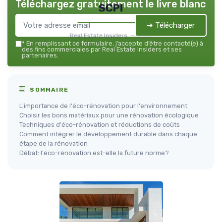
Téléchargez gratuitement le livre blanc
SCPI
➔ Télécharger
Real Estate Insiders — 2026
*
En remplissant ce formulaire, j’accepte d’être contacté(e) à
des fins commerciales par Real Estate Insiders et ses
partenaires.
SOMMAIRE
L'importance de l'éco-rénovation pour l'environnement
Choisir les bons matériaux pour une rénovation écologique
Techniques d'éco-rénovation et réductions de coûts
Comment intégrer le développement durable dans chaque
étape de la rénovation
Débat: l'éco-rénovation est-elle la future norme?