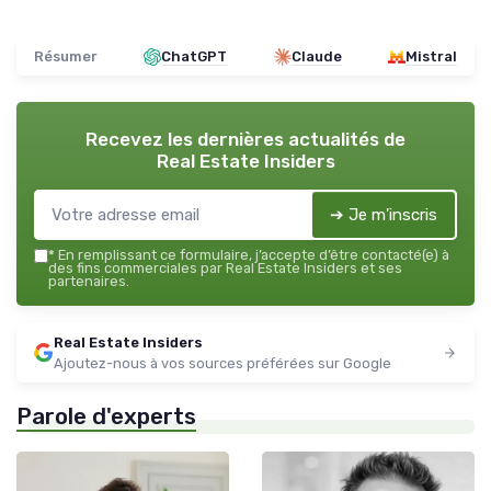
Résumer
ChatGPT
Claude
Mistral
Recevez les dernières actualités de
Real Estate Insiders
➔ Je m'inscris
*
En remplissant ce formulaire, j’accepte d’être contacté(e) à
des fins commerciales par Real Estate Insiders et ses
partenaires.
Real Estate Insiders
Ajoutez-nous à vos sources préférées sur Google
Parole d'experts