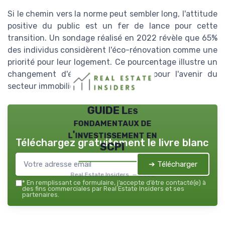
Si le chemin vers la norme peut sembler long, l'attitude
positive du public est un fer de lance pour cette
transition. Un sondage réalisé en 2022 révèle que 65%
des individus considèrent l'éco-rénovation comme une
priorité pour leur logement. Ce pourcentage illustre un
changement d'état d'esprit crucial pour l'avenir du
secteur immobilier.
GUIDE Les
fondamentaux de
l'investissement en
Téléchargez gratuitement le livre blanc
SCPI
➔ Télécharger
Real Estate Insiders — 2026
*
En remplissant ce formulaire, j’accepte d’être contacté(e) à
des fins commerciales par Real Estate Insiders et ses
partenaires.