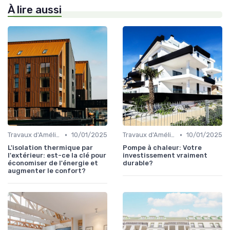
À lire aussi
•
•
Travaux d'Amélioration Énergétique
10/01/2025
Travaux d'Amélioration Énergétique
10/01/2025
L'isolation thermique par
Pompe à chaleur: Votre
l'extérieur: est-ce la clé pour
investissement vraiment
économiser de l'énergie et
durable?
augmenter le confort?