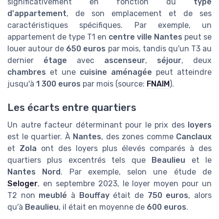
significativement en fonction du
type
d'appartement
, de son emplacement et de ses
caractéristiques spécifiques. Par exemple, un
appartement de type T1 en
centre ville Nantes
peut se
louer autour de
650 euros
par mois, tandis qu'un T3 au
dernier
étage
avec
ascenseur
,
séjour
, deux
chambres
et une
cuisine aménagée
peut atteindre
jusqu'à
1 300 euros
par mois (source:
FNAIM
).
Les écarts entre quartiers
Un autre facteur déterminant pour le prix des
loyers
est le quartier. À
Nantes
, des zones comme
Canclaux
et
Zola
ont des loyers plus élevés comparés à des
quartiers plus excentrés tels que
Beaulieu
et le
Nantes Nord
. Par exemple, selon une étude de
Seloger
, en septembre 2023, le loyer moyen pour un
T2 non
meublé
à
Bouffay
était de
750 euros
, alors
qu'à
Beaulieu
, il était en moyenne de
600 euros
.