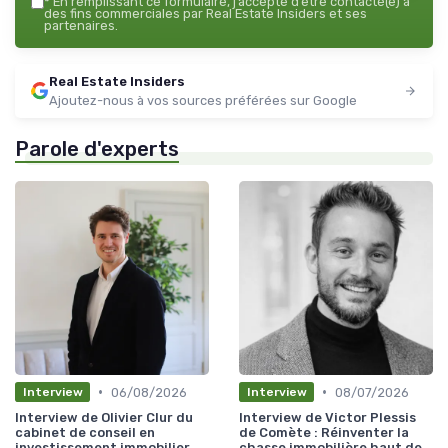
*
En remplissant ce formulaire, j’accepte d’être contacté(e) à
des fins commerciales par Real Estate Insiders et ses
partenaires.
Real Estate Insiders
Ajoutez-nous à vos sources préférées sur Google
Parole d'experts
•
•
06/08/2026
08/07/2026
Interview
Interview
Interview de Olivier Clur du
Interview de Victor Plessis
cabinet de conseil en
de Comète : Réinventer la
investissement immobilier
chasse immobilière haut de