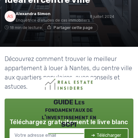
Alexandra Simon
8 juillet 2024
Enquêtrice d'études de cas immobiliers
18 min de lecture
Partager cette page
Découvrez comment trouver le meilleur
appartement à louer à Nantes, du centre ville
aux quartiers populaires, avec conseils et
astuces.
GUIDE Les
fondamentaux de
l'investissement en
Téléchargez gratuitement le livre blanc
SCPI
➔ Télécharger