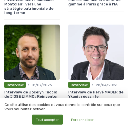
Montclair : vers une
gamme à Paris grâce à l’IA
stratégie patrimoniale de
long terme
•
•
01/07/2026
28/04/2026
Interview
Interview
Interview de Jocelyn Tuccio
Interview de Hervé MADER de
de J'OSE L'IMMO : Réinventer
Ykani : réussir le
la vente immobilière :
développement d’une agence
Ce site utilise des cookies et vous donne le contrôle sur ceux que
accompagner les
de property management
vous souhaitez activer
propriétaires entre
indépendante
autonomie et délégation
totale
Tout accepter
Personnaliser