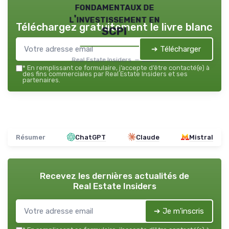
fondamentaux de
l'investissement en
Téléchargez gratuitement le livre blanc
SCPI
➔ Télécharger
Real Estate Insiders — 2026
*
En remplissant ce formulaire, j’accepte d’être contacté(e) à
des fins commerciales par Real Estate Insiders et ses
partenaires.
Résumer
ChatGPT
Claude
Mistral
Recevez les dernières actualités de
Real Estate Insiders
➔ Je m'inscris