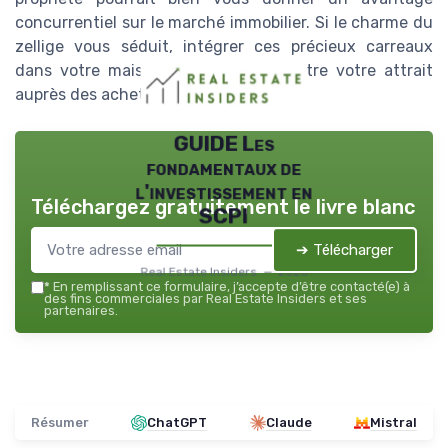
concurrentiel sur le marché immobilier. Si le charme du
zellige vous séduit, intégrer ces précieux carreaux
dans votre maison ne fera qu'accroître votre attrait
auprès des acheteurs potentiels.
GUIDE Les
fondamentaux de
l'investissement en
Téléchargez gratuitement le livre blanc
SCPI
➔ Télécharger
Real Estate Insiders — 2026
*
En remplissant ce formulaire, j’accepte d’être contacté(e) à
des fins commerciales par Real Estate Insiders et ses
partenaires.
Résumer
ChatGPT
Claude
Mistral