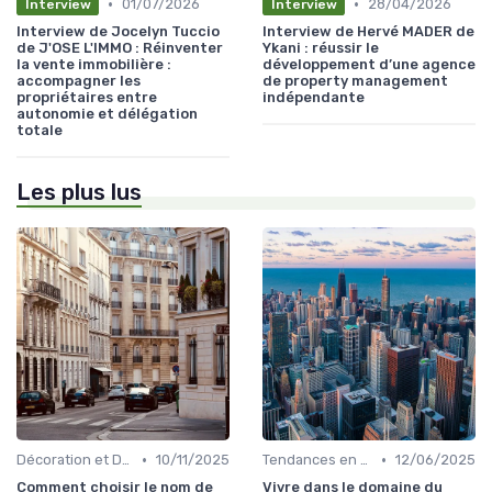
•
•
01/07/2026
28/04/2026
Interview
Interview
Interview de Jocelyn Tuccio
Interview de Hervé MADER de
de J'OSE L'IMMO : Réinventer
Ykani : réussir le
la vente immobilière :
développement d’une agence
accompagner les
de property management
propriétaires entre
indépendante
autonomie et délégation
totale
Les plus lus
•
•
Décoration et Design d'Intérieur
10/11/2025
Tendances en Aménagement Domestique
12/06/2025
Comment choisir le nom de
Vivre dans le domaine du