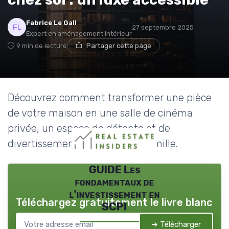
Fabrice Le Gall
27 septembre 2025
Expert en aménagement intérieur
9 min de lecture
Partager cette page
Découvrez comment transformer une pièce
de votre maison en une salle de cinéma
privée, un espace de détente et de
divertissement pour toute la famille.
GUIDE Les
fondamentaux de
l'investissement en
Téléchargez gratuitement le livre blanc
SCPI
➔ Télécharger