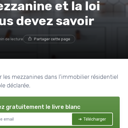
zanine et la loi
ous devez savoir
min de lecture
Partager cette page
ur les mezzanines dans l'immobilier résidentiel
le déclarée.
z gratuitement le livre blanc
➔ Télécharger