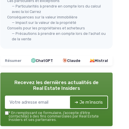
Cas particuliers et exceptions
— Particularités à prendre en compte lors du calcul
avec la loi Carrez
Conséquences sur la valeur immobilière
— Impact sur la valeur de la propriété
Conseils pour les propriétaires et acheteurs
— Précautions à prendre en compte lors de l'achat ou
de la vente
Résumer
ChatGPT
Claude
Mistral
Recevez les dernières actualités de
Real Estate Insiders
➔ Je m'inscris
*
En remplissant ce formulaire, j’accepte d’être
contacté(e) à des fins commerciales par Real Estate
Insiders et ses partenaires.