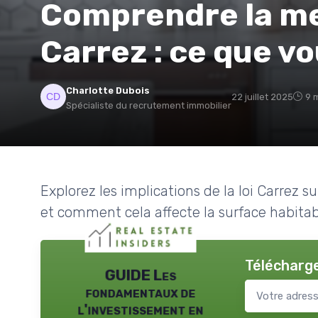
Comprendre la mez
Carrez : ce que v
Charlotte Dubois
22 juillet 2025
9 
Spécialiste du recrutement immobilier
Explorez les implications de la loi Carrez s
et comment cela affecte la surface habitab
Télécharge
GUIDE Les
fondamentaux de
l'investissement en