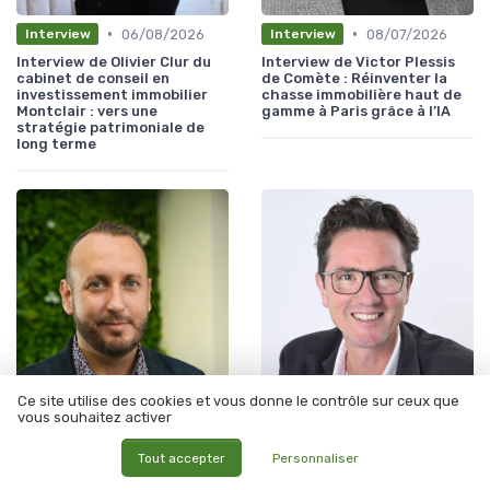
•
•
06/08/2026
08/07/2026
Interview
Interview
Interview de Olivier Clur du
Interview de Victor Plessis
cabinet de conseil en
de Comète : Réinventer la
investissement immobilier
chasse immobilière haut de
Montclair : vers une
gamme à Paris grâce à l’IA
stratégie patrimoniale de
long terme
Ce site utilise des cookies et vous donne le contrôle sur ceux que
•
•
vous souhaitez activer
01/07/2026
28/04/2026
Interview
Interview
Interview de Jocelyn Tuccio
Interview de Hervé MADER de
Tout accepter
Personnaliser
de J'OSE L'IMMO : Réinventer
Ykani : réussir le
la vente immobilière :
développement d’une agence