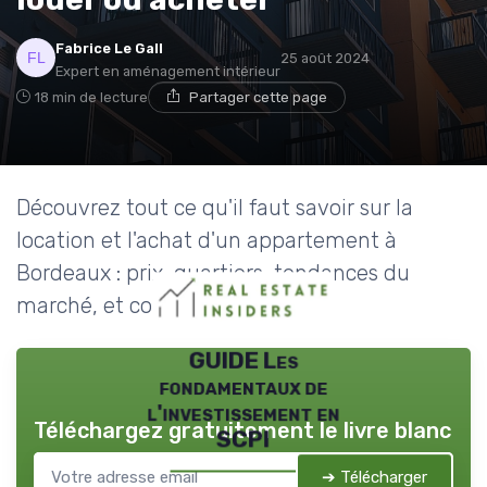
Fabrice Le Gall
25 août 2024
Expert en aménagement intérieur
18 min de lecture
Partager cette page
Découvrez tout ce qu'il faut savoir sur la
location et l'achat d'un appartement à
Bordeaux : prix, quartiers, tendances du
marché, et conseils pratiques.
GUIDE Les
fondamentaux de
l'investissement en
Téléchargez gratuitement le livre blanc
SCPI
➔ Télécharger