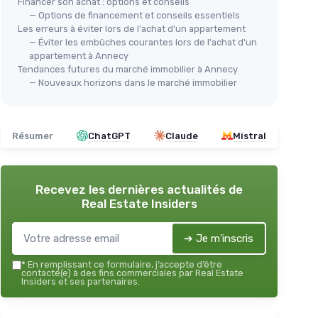
Financer son achat : options et conseils
— Options de financement et conseils essentiels
Les erreurs à éviter lors de l'achat d'un appartement
— Éviter les embûches courantes lors de l'achat d'un
appartement à Annecy
Tendances futures du marché immobilier à Annecy
— Nouveaux horizons dans le marché immobilier
Résumer
ChatGPT
Claude
Mistral
Recevez les dernières actualités de
Real Estate Insiders
➔ Je m'inscris
*
En remplissant ce formulaire, j’accepte d’être
contacté(e) à des fins commerciales par Real Estate
Insiders et ses partenaires.