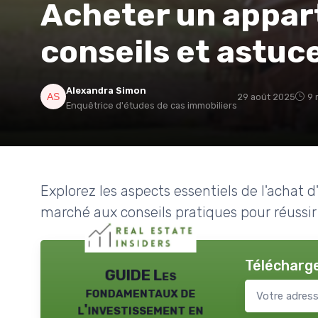
Acheter un appar
conseils et astuc
Alexandra Simon
29 août 2025
9 
Enquêtrice d'études de cas immobiliers
Explorez les aspects essentiels de l'acha
marché aux conseils pratiques pour réussir
Télécharge
GUIDE Les
fondamentaux de
l'investissement en