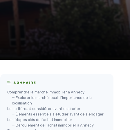
SOMMAIRE
Comprendre le marché immobilier à Annecy
— Explorer le marché local : l'importance de la
localisation
Les critères à considérer avant d'acheter
— Éléments essentiels à étudier avant de s'engager
Les étapes clés de l'achat immobilier
— Déroulement de l'achat immobilier à Annecy