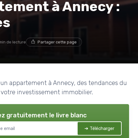
tement à Annecy :
es
min de lecture
Partager cette page
t d'un appartement à Annecy, des tendances du
 votre investissement immobilier.
z gratuitement le livre blanc
➔ Télécharger